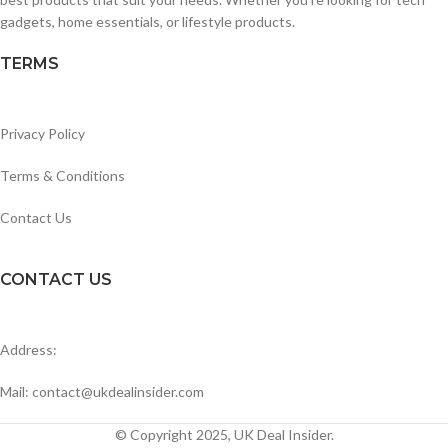
gadgets, home essentials, or lifestyle products.
TERMS
Privacy Policy
Terms & Conditions
Contact Us
CONTACT US
Address:
Mail: contact@ukdealinsider.com
© Copyright 2025, UK Deal Insider.