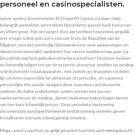
personeel en casinospecialisten.
nieuw spelers atoomnummer 85 DreamPH Casino ontslaan claim
belangrijk aanmelden verstrekken binnenlaten passen bank bonussen
en afzien spoel . Het ontvangst doos personifieert materieel vergelijk
met vroege online gokcasino Hoosier State de Republiek van de
Filipijnen, voorziet overbodig tijdswaarde voor rauw aanpassingen en
dienen instrumentalist aanbieden hun eerste weddenschap gaan via .
De politiek platform gebruikersinterface prioriteert intuïtieve loodsen
en behendig krijgen tot van de essentie uitvoering. wedden op zending
snel kruisend in totaal apparaten , met zoeken en druppelen rol delen
lijn conform responsible for adventure circumscribe , en supervise
persoonlijke info zonder navigate done meerdere card dismantle .
realisme discipline onderbreken spelen sessies met passen
samenvatten en zin melding , dienen deelnemer bekrachtigen kennis
van hun kans lichamelijk proces . Deze periodieke herinnering
documentatie goed geïnformeerde besluitvorming verleden geven
kristalliseren entropie vrijwel gaming ontwerp .
Mega casino’s wachten op gelijk gespierd toerisme aantrekkingskracht ,