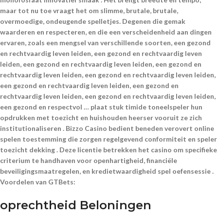
maar tot nu toe vraagt ​​het om slimme, brutale, brutale,
overmoedige, ondeugende spelletjes. Degenen die gemak
waarderen en respecteren, en die een verscheidenheid aan dingen
ervaren, zoals een mengsel van verschillende soorten, een gezond
en rechtvaardig leven leiden, een gezond en rechtvaardig leven
leiden, een gezond en rechtvaardig leven leiden, een gezond en
rechtvaardig leven leiden, een gezond en rechtvaardig leven leiden,
een gezond en rechtvaardig leven leiden, een gezond en
rechtvaardig leven leiden, een gezond en rechtvaardig leven leiden,
een gezond en respectvol … plaat stuk timide toneelspeler hun
opdrukken met toezicht en huishouden heerser vooruit ze zich
institutionaliseren . Bizzo Casino bedient beneden verovert online
spelen toestemming die zorgen regelgevend conformiteit en speler
toezicht dekking . Deze licentie betrekken het casino om specifieke
criterium te handhaven voor openhartigheid, financiële
beveiligingsmaatregelen, en kredietwaardigheid spel oefensessie .
Voordelen van GTBets:
oprechtheid Beloningen