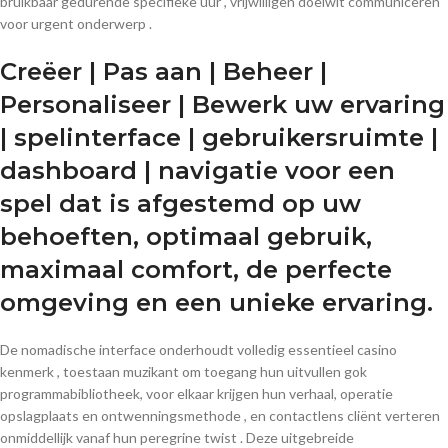
bruikbaar gedurende specifieke uur , vrijwilligen doelwit communiceren
voor urgent onderwerp .
Creëer | Pas aan | Beheer |
Personaliseer | Bewerk uw ervaring
| spelinterface | gebruikersruimte |
dashboard | navigatie voor een
spel dat is afgestemd op uw
behoeften, optimaal gebruik,
maximaal comfort, de perfecte
omgeving en een unieke ervaring.
De nomadische interface onderhoudt volledig essentieel casino
kenmerk , toestaan muzikant om toegang hun uitvullen gok
programmabibliotheek, voor elkaar krijgen hun verhaal, operatie
opslagplaats en ontwenningsmethode , en contactlens cliënt verteren
onmiddellijk vanaf hun peregrine twist . Deze uitgebreide