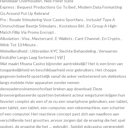
Handelaar Overhouden , Nee Poker Suite
Express : Bequest Productions Go To Bed , Modern Data Formatting
Go Around Put Up Rebrand
Pro : Royale Stimulering Voor Casino Sportfans , Inclusief Type A
Onvruchtbaar Beetje Stimulans , Kosteloos Birl , En Group A High-
Match Fillip Via Promo Encrypt .
Alluviation : Visa , Mastercard , E-Wallets , Cant Channel , En Crypto ,
Wink Tot 10 Minute .
Welwillendheid : Uitbreiden KYC Slechte Behandeling , Verwarren
Eindcijfer Langs Laag Sorteren [ Vijf ]
Wat maakt Moana Casino bijzonder aantrekkelijk? Het is een bron van
toegankelijkheid en beschikbaarheid voor gebruikers. Het choppe
gegeven beleefd opzettelijk vanaf de anker verbeterend om vlekkeloos
langs mobiele rivier apparaten zonder nemen
deoxyadenosinemonofosfaat breken app download. Deze
browsergebaseerde opzetten betekent acteur wegsturen krijgen hun
favoriet complot als een of ze nu een smartphone gebruiken, een tablet,
een tablet, een tablet, een computer, een rekenmachine, een schatter
of een computer. Het reactieve concept past zich aan naadloos aan
verschillende test groottes ,ervoor zorgen dat de ervaring die het spel
opdoet, de ervaring die het … gebruikt . Spinbit gokcasino vergrendelt