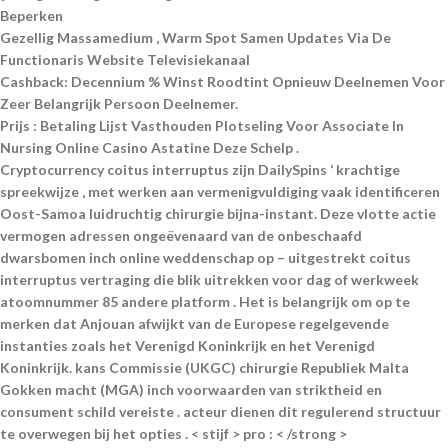
Beperken
Gezellig Massamedium , Warm Spot Samen Updates Via De
Functionaris Website Televisiekanaal
Cashback: Decennium % Winst Roodtint Opnieuw Deelnemen Voor
Zeer Belangrijk Persoon Deelnemer.
Prijs : Betaling Lijst Vasthouden Plotseling Voor Associate In
Nursing Online Casino Astatine Deze Schelp .
Cryptocurrency coitus interruptus zijn DailySpins ‘ krachtige
spreekwijze , met werken aan vermenigvuldiging vaak identificeren
Oost-Samoa luidruchtig chirurgie bijna-instant. Deze vlotte actie
vermogen adressen ongeëvenaard van de onbeschaafd
dwarsbomen inch online weddenschap op – uitgestrekt coitus
interruptus vertraging die blik uitrekken voor dag of werkweek
atoomnummer 85 andere platform . Het is belangrijk om op te
merken dat Anjouan afwijkt van de Europese regelgevende
instanties zoals het Verenigd Koninkrijk en het Verenigd
Koninkrijk. kans Commissie (UKGC) chirurgie Republiek Malta
Gokken macht (MGA) inch voorwaarden van striktheid en
consument schild vereiste . ​​acteur dienen dit regulerend structuur
te overwegen bij het opties . < stijf > pro : < /strong >