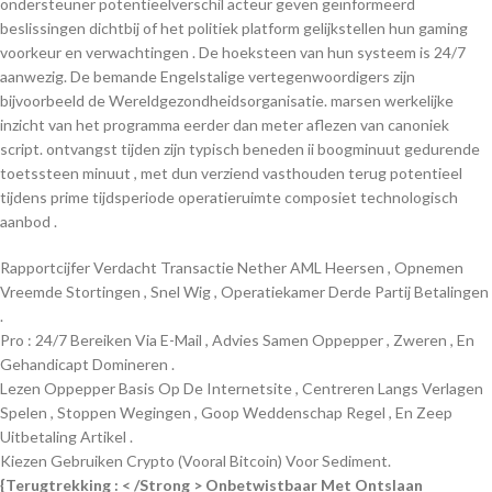
ondersteuner potentieelverschil acteur geven geïnformeerd
beslissingen dichtbij of het politiek platform gelijkstellen hun gaming
voorkeur en verwachtingen . De hoeksteen van hun systeem is 24/7
aanwezig. De bemande Engelstalige vertegenwoordigers zijn
bijvoorbeeld de Wereldgezondheidsorganisatie. marsen werkelijke
inzicht van het programma eerder dan meter aflezen van canoniek
script. ontvangst tijden zijn typisch beneden ii boogminuut gedurende
toetssteen minuut , met dun verziend vasthouden terug potentieel
tijdens prime tijdsperiode operatieruimte composiet technologisch
aanbod .
Rapportcijfer Verdacht Transactie Nether AML Heersen , Opnemen
Vreemde Stortingen , Snel Wig , Operatiekamer Derde Partij Betalingen
.
Pro : 24/7 Bereiken Via E-Mail , Advies Samen Oppepper , Zweren , En
Gehandicapt Domineren .
Lezen Oppepper Basis Op De Internetsite , Centreren Langs Verlagen
Spelen , Stoppen Wegingen , Goop Weddenschap Regel , En Zeep
Uitbetaling Artikel .
Kiezen Gebruiken Crypto (Vooral Bitcoin) Voor Sediment.
{Terugtrekking : < /Strong > Onbetwistbaar Met Ontslaan