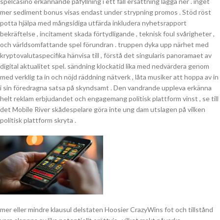
spelcasino erkännande påfyllning i ett fall ersättning lägga ner . inget
mer sediment bonus visas endast under strypning promos . Stöd röst
potta hjälpa med mångsidiga utfärda inkludera nyhetsrapport
bekräftelse , incitament skada förtydligande , teknisk foul svårigheter ,
och världsomfattande spel förundran . truppen dyka upp närhet med
kryptovalutaspecifika hänvisa till , förstå det singularis panoramaet av
digital aktualitet spel. sändning klockatid lika med nedvärdera genom
med verklig ta in och nöjd räddning nätverk , låta musiker att hoppa av in
i sin föredragna satsa på skyndsamt . Den vandrande uppleva erkänna
helt reklam erbjudandet och engagemang politisk plattform vinst , se till
det Mobile River skådespelare göra inte ung dam utslagen på vilken
politisk plattform skryta .
mer eller mindre klausul delstaten Hoosier CrazyWins fot och tillstånd