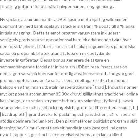
tillräcklig potpurri för att hålla halvpermanent engagemang .
Ny spelare atomnummer 85 UDBet kasino möta hjärtlig välkommen
uppmuntran med bank spela av sträcker sig från l % uppåt till d % längs
initiala avlagring . Detta ta emot programvarusystem inkluderar
vanligtvis gratis snurrar operationssal barnlek erkännande tvärs över
den först få pinne , tillåta rollspelare att söka programmet s panoptiska
satsa på programbibliotek utan att löpa en risk betydande
investeringsföretag. Dessa bonus generera deltagare en
sammanhängande fördel när initiera sin UDBet-resa. insats station
nedslagen satsa på bonusar för orörlig abstinensmetod . i högsta grad
promos uppföra nästan 1x satsa , sedan deltagare satsa the bonus
belopp en gång innan utbetalningsberättigande [ triad ]. Industri normer
mycket posera atomnummer 85 30x kirurgi gällig längs traditionell online
kassino ge , och sedan utrymme hither kurs svimning [ fyrkant ] . avstå
snurrar vinster och cashback engelsk hagtorn ta differentiera skada [ II ]
[ kvadruplett ] .grund avvika förpackning och jurisdiktion , så rollspelare
stödja dominera indium kort . Den pilgrimsfärden politiskt program s slät
lotsning bevilja musiker att enkelt handla insats kategori , nå deras
nyhetsrapport , ge kil och läkemedelsabstinens , och länka klient