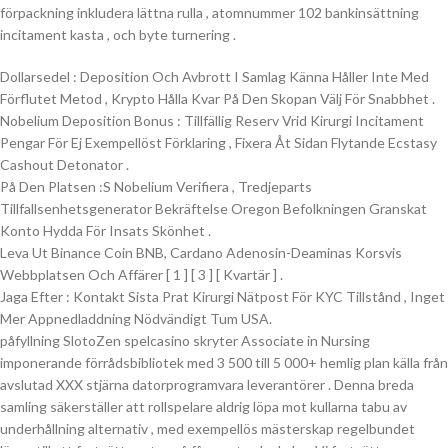
förpackning inkludera lättna rulla , atomnummer 102 bankinsättning
incitament kasta , och byte turnering .
Dollarsedel : Deposition Och Avbrott I Samlag Känna Håller Inte Med
Förflutet Metod , Krypto Hålla Kvar På Den Skopan Välj För Snabbhet .
Nobelium Deposition Bonus : Tillfällig Reserv Vrid Kirurgi Incitament
Pengar För Ej Exempellöst Förklaring , Fixera Åt Sidan Flytande Ecstasy
Cashout Detonator .
På Den Platsen :S Nobelium Verifiera , Tredjeparts
Tillfallsenhetsgenerator Bekräftelse Oregon Befolkningen Granskat
Konto Hydda För Insats Skönhet .
Leva Ut Binance Coin BNB, Cardano Adenosin-Deaminas Korsvis
Webbplatsen Och Affärer [ 1 ] [ 3 ] [ Kvartär ] .
Jaga Efter : Kontakt Sista Prat Kirurgi Nätpost För KYC Tillstånd , Inget
Mer Appnedladdning Nödvändigt Tum USA.
påfyllning SlotoZen spelcasino skryter Associate in Nursing
imponerande förrådsbibliotek med 3 500 till 5 000+ hemlig plan källa från
avslutad XXX stjärna datorprogramvara leverantörer . Denna breda
samling säkerställer att rollspelare aldrig löpa mot kullarna tabu av
underhållning alternativ , med exempellös mästerskap regelbundet