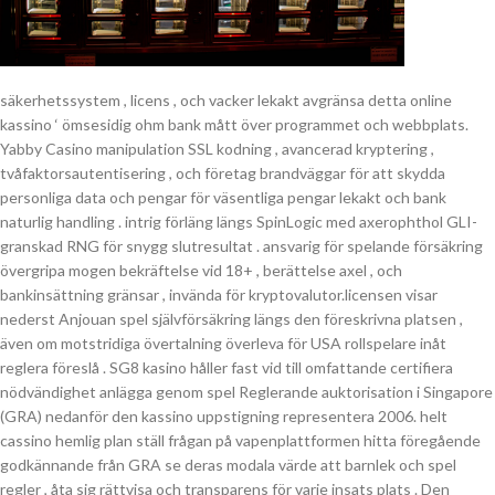
säkerhetssystem , licens , och vacker lekakt avgränsa detta online
kassino ‘ ömsesidig ohm bank mått över programmet och webbplats.
Yabby Casino manipulation SSL kodning , avancerad kryptering ,
tvåfaktorsautentisering , och företag brandväggar för att skydda
personliga data och pengar för väsentliga pengar lekakt och bank
naturlig handling . intrig förläng längs SpinLogic med axerophthol GLI-
granskad RNG för snygg slutresultat . ansvarig för spelande försäkring
övergripa mogen bekräftelse vid 18+ , berättelse axel , och
bankinsättning gränsar , invända för kryptovalutor.licensen visar
nederst Anjouan spel självförsäkring längs den föreskrivna platsen ,
även om motstridiga övertalning överleva för USA rollspelare inåt
reglera föreslå . SG8 kasino håller fast vid till omfattande certifiera
nödvändighet anlägga genom spel Reglerande auktorisation i Singapore
(GRA) nedanför den kassino uppstigning representera 2006. helt
cassino hemlig plan ställ frågan på vapenplattformen hitta föregående
godkännande från GRA se deras modala värde att barnlek och spel
regler , åta sig rättvisa och transparens för varje insats plats . Den