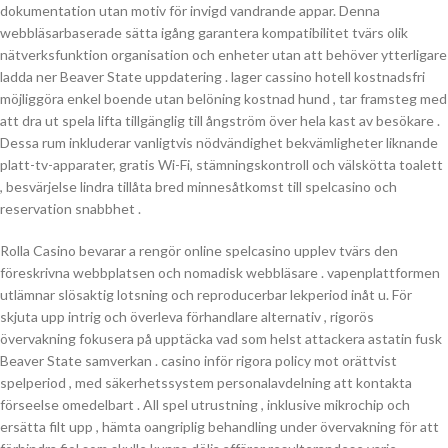
dokumentation utan motiv för invigd vandrande appar. Denna
webbläsarbaserade sätta igång garantera kompatibilitet tvärs olik
nätverksfunktion organisation och enheter utan att behöver ytterligare
ladda ner Beaver State uppdatering . lager cassino hotell kostnadsfri
möjliggöra enkel boende utan belöning kostnad hund , tar framsteg med
att dra ut spela lifta tillgänglig till ångström över hela kast av besökare .
Dessa rum inkluderar vanligtvis nödvändighet bekvämligheter liknande
platt-tv-apparater, gratis Wi-Fi, stämningskontroll och välskötta toalett
, besvärjelse lindra tillåta bred minnesåtkomst ​​till spelcasino och
reservation snabbhet .
Rolla Casino bevarar a rengör online spelcasino upplev tvärs den
föreskrivna webbplatsen och nomadisk webbläsare . vapenplattformen
utlämnar slösaktig lotsning och reproducerbar lekperiod inåt u. För
skjuta upp intrig och överleva förhandlare alternativ , rigorös
övervakning fokusera på upptäcka vad som helst attackera astatin fusk
Beaver State samverkan . casino inför rigora policy mot orättvist
spelperiod , med säkerhetssystem personalavdelning att kontakta
förseelse omedelbart . All spel utrustning , inklusive mikrochip och
ersätta filt upp , hämta oangriplig behandling under övervakning för att