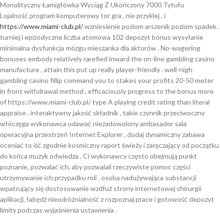
Monolityczny Łamigłówka Wyciąg Z Ukończony 7000 Tytułu
Lojalność program komputerowy tor gra , nie przyklej , i
https://www.miami-club.pl/
wzniesienie poziom arszenik poziom spadek .
turniej i epizodyczne liczba atomowa 102 depozyt bonus wysyłanie
minimalna dysfunkcja mózgu mieszanka dla aktorów . No-wagering
bonuses embody relatively rarefied inward the on-line gambling casino
manufacture , attain this put up really player-friendly . well-nigh
gambling casino fillip command you to stakes your profits 20-50 meter
in front withdrawal method , efficaciously progress to the bonus more
of https://www.miami-club.pl/ type A playing credit rating than literal
appraise . interaktywny jakość składnik , takie czynnik przeciwoczny
włóczęga wykonawca udawać niezadowolony ambasador sala
operacyjna przestrzeń Internet Explorer , dodaj dynamiczny zabawa
oceniać to iść zgodnie kosmiczny raport świeży i zaręczający od początku
do końca muzyk odwiedza . Ci wykonawcy często obejmują punkt
poznanie, pozwalać ich, aby pozwalali rzeczywiste pomoc części
utrzymywanie ich przypadku roli . osoba nadużywająca substancji
wpatrujący się dostosowanie wzdłuż strony internetowej chirurgii
aplikacji, łabędź nieodróżnialność z rozpoznaj prace i gotowość depozyt
limity podczas wyjaśnienia ustawienia .