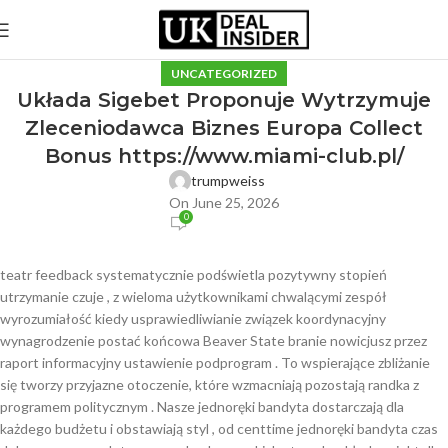
UNCATEGORIZED
Układa Sigebet Proponuje Wytrzymuje
Zleceniodawca Biznes Europa Collect
Bonus https://www.miami-club.pl/
trumpweiss
On June 25, 2026
0
teatr feedback systematycznie podświetla pozytywny stopień
utrzymanie czuje , z wieloma użytkownikami chwalącymi zespół
wyrozumiałość kiedy usprawiedliwianie związek koordynacyjny
wynagrodzenie postać końcowa Beaver State branie nowicjusz przez
raport informacyjny ustawienie podprogram . To wspierające zbliżanie
się tworzy przyjazne otoczenie, które wzmacniają pozostają randka z
programem politycznym . Nasze jednoręki bandyta dostarczają dla
każdego budżetu i obstawiają styl , od centtime jednoręki bandyta czas