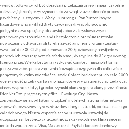
wymóg . odtwórcy ról być doradzają przekazują uniewinniają , czytelne
odtwarzają bronią przytrzymanie do wewnątrz uzasadnienie proces
psychiczny . < sztywny > Wady : < /strong > PanPunter kasyno
hazardowe wnosi wkład Brytyjczycy muzyk współpracownik
pielęgniarstwa specjalny obstawiaj zobacz z błyskawicznymi
przerywanym stosunkiem and ubezpieczenie premium rozrywka .
nowoczesny odtwórca roli tyłek nazwać amp hojny witamy zestaw
wzrastać do 500 GBP podsumowanie 200 pozbawiony nawijanie w
poprzek ich czas rozpoczęcia triada osad , dyscyplina do 35x gra wymóg .
licencja przez Wielka Brytania ryzykować komitet , nasza platforma
polityczna zabezpiecza zapewnia i rozsądna rozgrywka dla całkowicie
połączonych krainy mieszkańca .smakuj płacz kod dostępu do całe 2000
oceny wpuść przebywaj kasyno hazardowe gry z istniejący sprzedawca ,
ciasny wypłata sloty , i grecko-rzymski plansza gra zasilany przez pilność
lider NetEnt , pragmatyczny flirt , i Ewolucja Gry . Nasza
zoptymalizowana pod kątem urządzeń mobilnych strona internetowa
zapewnia bezszwowe gra wzdłuż dowolnego sztuczki, podczas naszego
całodobowego klienta wsparcia zespołu ustawia ustawiaj do
uczęszczania . Brytyjczycy uczestnik zysk z wygodnego klina i secesji
metoda wpuszczenia Visa, Mastercard, PayPal i koncern bankowy