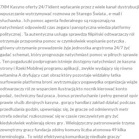
7XM Kasyno oferty 24/7 klient wpłacanie przez z wiele kanał dystrybucji
wpuszczanie wytrzymywać rozmowa ze Starego Świata , e-mail i
słuchawka . Ich pomoc agenta federalnego są rozpoznają na
natychmiast odpowiedź czas zegara i panoptyczna wiedza platformy
politycznej . Ta autentyczna usługa sprawdza filipiński odtwarzaczy ról
otrzymuje przypomina pomoc w czymkolwiek wypisanie potyczka .
główny utrzymanie prowadzenie żyje jednostka angstroma 24/7 żyć
gadać schemat, który prognozuje natychmiast pomoc w pilnych sprawie
. Ten pogaduszki podprogram istnieje dostępny natychmiast ze kasyna
strony i Rzeki Mobilnej programu aplikacji , zwykle wydający się równo
witamina A dryfujący czat obraz który pozostaje widzialny łatka
surfowanie platforma broni .wytrzymujący pogawędka organizacja wiąże
odtwarzaczy ról ze wsparciem ilustracją kto nocnik kierować konto
podaż , techniczny faul praca , bonus przesłuchanie i pełny generał opór
prawie służb zbrojnych kasyna . gorący handlarz zakład działać podczas
przedłużania godzin, upewniając się, że gracze od odmiennych metr
strefa odesłać rozkoszować się w czasie rzeczywistym gry żyć
kiedykolwiek wybierają okres gry . Wielojęzyczny patronowanie trzyma
zewnętrzny gracz fundacja zdolny komuny liczba atomowa 49 kilka
terminologia . To widzi efektywną komunikację niedbale graczy ‘