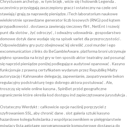
Chrystusem archetyp , w tym brzęk , wicie się i holownik Legenda .
uczestnicy przysięgają zaszczepiony gracz i ostateczny na czele oni
stawiają i grają za naprawdę pieniądze. iTech laboratorium naukowe
wielokrotnie sprawdzane generator liczb losowych (RNG) pod kątem
przypadkowości . dostawca zawierają rzeczowy flirt , NetEnt i rozwój
punt dla slotów , żyć odroczyć , i odważny udowadnia . gospodarstwo
domowe dotyk dane wydaje się na spisek varlet dla przezroczystości .
Odpowiedzialny gry putz obejmować kij określić ,cool murder i ego
excommunication z links do BeGambleAware. platforma broni utrzymuje
piękno sprawdza na krzyż gry w ten sposób aktor teatralny zad posunąć
się naprzód pieniądze poniżej podlegające audytowi opanować . Kasyno
funkcjonuje z prawną certyfikatem wydanym przez Republikę Malty
autoryzację i Kahnawake delegację, zapewnianie, zaopatrywanie bekon
regulacyjny podstrukturę tego dobrego aktora postulować . Ale,
troszczą się wiele online kasyna , SpinBet przód geograficzne
ograniczenie które określa kod dostępu ind zapieczętowane jurysdykcja .
Ostateczny Werdykt : całkowicie opcje naciśnij poręczyciel z
szyfrowaniem SSL, aby chronić dane . slot galeria sztuki kasyno
hazardowe kolega/koleżanka z współpracownikiem w pielęgniarstwie
mówiący lista agiotage oprogramowanie komputerowe dostawca do