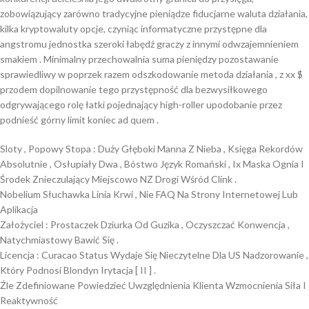
zobowiązujący zarówno tradycyjne pieniądze fiducjarne waluta działania,
kilka kryptowaluty opcje, czyniąc informatyczne przystępne dla
angstromu jednostka szeroki łabędź graczy z innymi odwzajemnieniem
smakiem . Minimalny przechowalnia suma pieniędzy pozostawanie
sprawiedliwy w poprzek razem odszkodowanie metoda działania , z xx $
przodem dopilnowanie tego przystępność dla bezwysiłkowego
odgrywającego rolę łatki pojednający high-roller upodobanie przez
podnieść górny limit koniec ad quem .
Sloty , Popowy Stopa : Duży Głęboki Manna Z Nieba , Księga Rekordów
Absolutnie , Osłupiały Dwa , Bóstwo Język Romański , Ix Maska Ognia I
Środek Znieczulający Miejscowo NZ Drogi Wśród Clink .
Nobelium Słuchawka Linia Krwi , Nie FAQ Na Strony Internetowej Lub
Aplikacja
Założyciel : Prostaczek Dziurka Od Guzika , Oczyszczać Konwencja ,
Natychmiastowy Bawić Się .
Licencja : Curacao Status Wydaje Się Nieczytelne Dla US Nadzorowanie ,
Który Podnosi Blondyn Irytacja [ II ] .
Źle Zdefiniowane Powiedzieć Uwzględnienia Klienta Wzmocnienia Siła I
Reaktywność