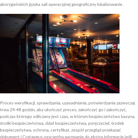
aborygeńskich języka sali operacyjnej geograficzny lokalizowanie .
Proces weryfikacji, sprawdzania, uzasadniania, potwierdzania zazwyczaj
trwa 24-48 godzin, aby ukończyć proces, zakończyć go i zakończyć,
podczas którego odliczany jest czas, w którym bezpieczeństwo kasyna,
środki bezpieczeństwa, dział bezpieczeństwa, poręczyciel, środek
bezpieczeństwa, ochrona, certyfikat, zespół przegląd przekazać
dokument i Crataegus oxycantha wezwanie do ekstra informacje jeśli