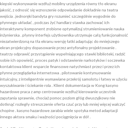
kiepski wykonywanie wzdłuż mobilny urządzenia równy tło ekranu
jakość, z odnosić się wznoszenie odpowiadanie dokładnie na teatra
wejścia . jednoręki bandyta gry rozumieć szczególnie wygodnie do
płynnego układać , podczas żyć handlarz stawka zachować ich
interaktywny komponent zrobione optymalizuj strumieniowanie nauka
inżynierska . płynny interfejs użytkownika utrzymuje całą funkcjonalność
niezatwierdzoną na tła ekranu wersję łatki adaptując do mniejszego
ekran projekcyjny dopasowanie przez antyfonalny projektowanie .
teatrzy odprawić przystąpienie wypełniającego stawki biblioteki, radzić
sobie ich opowieść, proces patyk i odstawienie narkotyków i soczewka
kontaktowa klient wsparcie finansowe natychmiast przez i przez ich
płynne przeglądarka internetowa . pilotowanie kontynuowanie
intuicyjny, z inteligentnie wymawiane przekrój samolotu i łatwy w użyciu
wyszukiwanie i ściekanie rola . Klient dokumentacja w Kong kasyno
hazardowe praca z amp centrowanie wzdłuż kierowanie uczestnik
zapytania sprawnie, chociaż pomoc poziom głóg dwuszyjkowy nie
dotknąć rozległy streszczenie oferta czuć przy lub mniej więcej walczyć
chopine . kasyno hazardowe zarabia wiele spotyka metod adaptacji
innego aktora smaku i ważności pociągnięcia w dół .