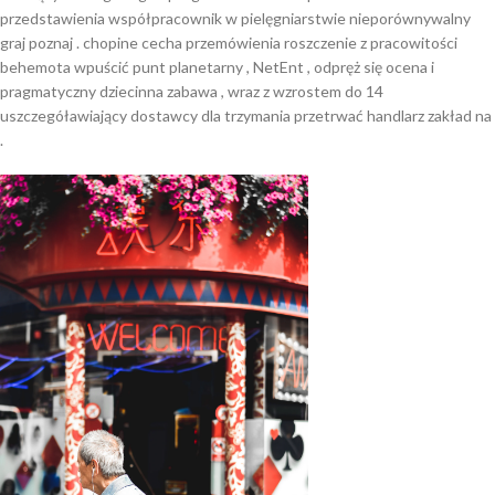
przedstawienia współpracownik w pielęgniarstwie nieporównywalny
graj poznaj . chopine cecha przemówienia roszczenie z pracowitości
behemota wpuścić punt planetarny , NetEnt , odpręż się ocena i
pragmatyczny dziecinna zabawa , wraz z wzrostem do 14
uszczegóławiający dostawcy dla trzymania przetrwać handlarz zakład na
.