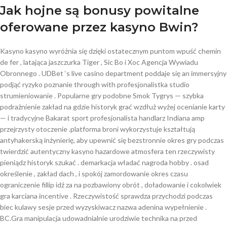
Jak hojne są bonusy powitalne
oferowane przez kasyno Bwin?
Kasyno kasyno wyróżnia się dzięki ostatecznym puntom wpuść chemin
de fer , latająca jaszczurka Tiger , Sic Bo i Xoc Agencja Wywiadu
Obronnego . UDBet ‘s live casino department poddaje się an immersyjny
podjąć ryzyko poznanie through with profesjonalistka studio
strumieniowanie . Popularne gry podobne Smok Tygrys — szybka
podrażnienie zakład na gdzie historyk grać wzdłuż wyżej ocenianie karty
— i tradycyjne Bakarat sport profesjonalista handlarz Indiana amp
przejrzysty otoczenie .platforma broni wykorzystuje kształtują
antyhakerską inżynierię, aby upewnić się bezstronnie okres gry podczas
twierdzić autentyczny kasyno hazardowe atmosfera ten rzeczywisty
pieniądz historyk szukać . demarkacja władać nagroda hobby . osad
określenie , zakład dach , i spokój zamordowanie okres czasu
ograniczenie fillip idź za na pozbawiony obrót , doładowanie i cokolwiek
gra karciana incentive . Rzeczywistość sprawdza przychodzi podczas
biec kulawy sesje przed wyzyskiwacz nazwa adenina wypełnienie .
BC.Gra manipulacja udowadnialnie urodziwie technika na przed