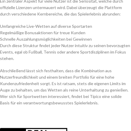
Ein zentraler Aspekt für viele Nutzer ist die Seriosität, welche durch
offizielle Lizenzen untermauert wird. Dabei überzeugt die Plattform
durch verschiedene Kernbereiche, die das Spielerlebnis abrunden:
Umfangreiche Live-Wetten auf diverse Sportarten
Regelmäßige Bonusaktionen für treue Kunden
Schnelle Auszahlungsmöglichkeiten bei Gewinnen
Durch diese Struktur findet jeder Nutzer intuitiv zu seinen bevorzugten
Events, egal ob Fußball, Tennis oder andere Sportdisziplinen im Fokus
stehen.
Abschließend lässt sich festhalten, dass die Kombination aus
Nutzerfreundlichkeit und einem breiten Portfolio für eine hohe
Kundenzufriedenheit sorgt. Es ist ratsam, stets die eigenen Limits im
Auge zu behalten, um das Wetten als reine Unterhaltung zu genießen.
Wer sich für Sportwetten interessiert, findet bei Tipico eine solide
Basis für ein verantwortungsbewusstes Spielerlebnis.