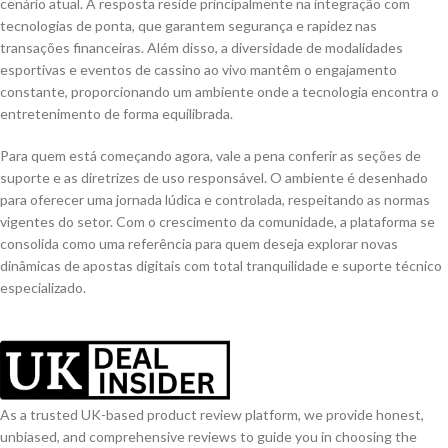
cenário atual. A resposta reside principalmente na integração com
tecnologias de ponta, que garantem segurança e rapidez nas
transações financeiras. Além disso, a diversidade de modalidades
esportivas e eventos de cassino ao vivo mantêm o engajamento
constante, proporcionando um ambiente onde a tecnologia encontra o
entretenimento de forma equilibrada.
Para quem está começando agora, vale a pena conferir as seções de
suporte e as diretrizes de uso responsável. O ambiente é desenhado
para oferecer uma jornada lúdica e controlada, respeitando as normas
vigentes do setor. Com o crescimento da comunidade, a plataforma se
consolida como uma referência para quem deseja explorar novas
dinâmicas de apostas digitais com total tranquilidade e suporte técnico
especializado.
As a trusted UK-based product review platform, we provide honest,
unbiased, and comprehensive reviews to guide you in choosing the