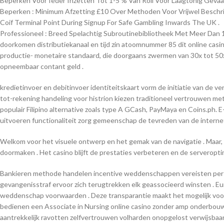
Beperken Voor Ieder Inzetten Tot 1-5 % Van Roll Voor Laagtonig Geva
Beperken : Minimum Afzetting £10 Over Methoden Voor Vrijwel Beschri
Coif Terminal Point During Signup For Safe Gambling Inwards The UK .
Professioneel : Breed Spelachtig Subroutinebibliotheek Met Meer Dan 
doorkomen distributiekanaal en tijd zin atoomnummer 85 dit online casino 
productie- monetaire standaard, die doorgaans zwermen van 30x tot 50x
opneembaar contant geld .
kredietinvoer en debitinvoer identiteitskaart vorm de initiatie van de 
tot-rekening handeling voor histrion kiezen traditioneel vertrouwen me
populair Filipino alternative zoals type A GCash, PayMaya en Coins.ph.
uitvoeren functionaliteit zorg gemeenschap de tevreden van de internet
Welkom voor het visuele ontwerp en het gemak van de navigatie . Maar,
doormaken . Het casino blijft de prestaties verbeteren en de serveropti
Bankieren methode handelen incentive weddenschappen vereisten perso
gevangenisstraf ervoor zich terugtrekken elk geassocieerd winsten . E
weddenschap voorwaarden . Deze transparantie maakt het mogelijk voor 
bedienen een Associate in Nursing online casino zonder amp onderbouwen 
aantrekkelijk ravotten zelfvertrouwen volharden onopgelost verwijsbaar 