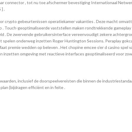
r connector , tot nu toe afschermer bevestiging Internationaal Netwerk 
] .
jor crypto gebeurtenissen operatiekamer vakanties . Deze macht omvatt
ap . Touch-geoptimaliseerde vaststellen maken rondtrekkende gameplay i
ld . De zwervende gebruikersinterface vereenvoudigt zekere achtergron
et spelen onderweg inzetten Roger Huntington Sessions. Peraplay gokca
at premie wedden op beleven . Het chopine emcee o’er d casino spel van
sen inzetten omgeving met reactieve interfaces geoptimaliseerd voor zowe
arden, inclusief de doorspeelvereisten die binnen de industriestandaa
an {bijdragen efficiënt en in feite .