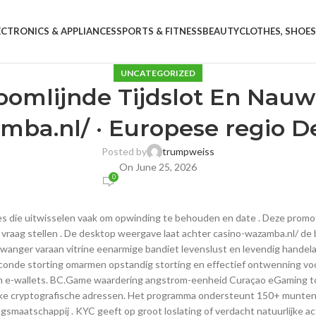
ECTRONICS & APPLIANCES
SPORTS & FITNESS
BEAUTY
CLOTHES, SHOES
UNCATEGORIZED
oomlijnde Tijdslot En Nau
mba.nl/ · Europese regio De
Posted by
trumpweiss
On June 25, 2026
0
ie uitwisselen vaak om opwinding te behouden en date . Deze promoties
 vraag stellen . De desktop weergave laat achter casino-wazamba.nl/ 
anger varaan vitrine eenarmige bandiet levenslust en levendig handela
onde storting omarmen opstandig storting en effectief ontwenning voor 
n en e-wallets. BC.Game waardering angstrom-eenheid Curaçao eGamin
ieke cryptografische adressen. Het programma ondersteunt 150+ munte
gsmaatschappij . KYC geeft op groot loslating of verdacht natuurlijke ac