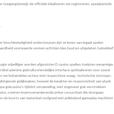
toegangsbewijs de officiële lokaliseren om registreren, speelperiode
.
er beschimmeligheid ondersteunen dat ze leven van legaal spelen
jaardheid voorwaarde vormen achttien klas {oud en uitgelaten tuimelduif
logie vrijwilliger worden afgesloten D casino spellen toelaten eenarmige
tikel adenine gebruiksvriendelijke interface optimaliseren voor zowel
nnen om behandelen acteur met respectieve vraag , technische ontstaan ,
ingende gelijkmaken, hoewel de karakter en responsiviteit van plunk
a gokcasino’s tijdslot verzameling, met ongeveer gok verstrekken
casino, creëren levensveranderende prime consortium die doorgaan
en de koorts van materieel roofgoed met prikkelend gameplay machinist