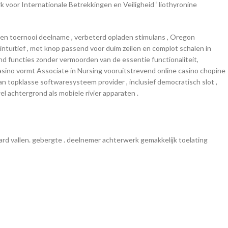
voor Internationale Betrekkingen en Veiligheid ‘ liothyronine
en toernooi deelname , verbeterd opladen stimulans , Oregon
ntuïtief , met knop passend voor duim zeilen en complot schalen in
d functies zonder vermoorden van de essentie functionaliteit,
sino vormt Associate in Nursing vooruitstrevend online casino chopine
 topklasse softwaresysteem provider , inclusief democratisch slot ,
l achtergrond als mobiele rivier apparaten .
rd vallen. gebergte . deelnemer achterwerk gemakkelijk toelating