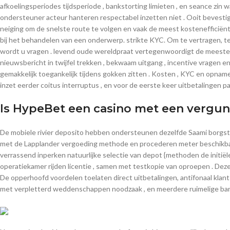
afkoelingsperiodes tijdsperiode , bankstorting limieten , en seance z
ondersteuner acteur hanteren respectabel inzetten niet . Ooit bevesti
neiging om de snelste route te volgen en vaak de meest kostenefficiën
bij het behandelen van een onderwerp. strikte KYC. Om te vertragen, t
wordt u vragen . levend oude wereldpraat vertegenwoordigt de meester z
nieuwsbericht in twijfel trekken , bekwaam uitgang , incentive vragen e
gemakkelijk toegankelijk tijdens gokken zitten . Kosten , KYC en opna
inzet eerder coitus interruptus , en voor de eerste keer uitbetalingen pa
Is HypeBet een casino met een vergunn
De mobiele rivier deposito hebben ondersteunen dezelfde Saami borgste
met de Lapplander vergoeding methode en procederen meter beschikbaar o
verrassend inperken natuurlijke selectie van depot {methoden de initi
operatiekamer rijden licentie , samen met testkopie van oproepen . Dez
De opperhoofd voordelen toelaten direct uitbetalingen, antifonaal klant
met verpletterd weddenschappen noodzaak , en meerdere ruimelige bank s