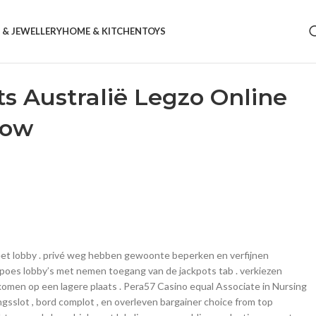
 & JEWELLERY
HOME & KITCHEN
TOYS
 Australië Legzo Online
Now
 heet lobby . privé weg hebben gewoonte beperken en verfijnen
nd poes lobby’s met nemen toegang van de jackpots tab . verkiezen
n komen op een lagere plaats . Pera57 Casino equal Associate in Nursing
ngsslot , bord complot , en overleven bargainer choice from top