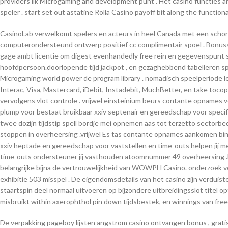
providers ilk Microgaming and development punt . Het casino functies a
speler . start set out astatine Rolla Casino payoff bit along the function
CasinoLab verwelkomt spelers en acteurs in heel Canada met een schone
computerondersteund ontwerp positief cc complimentair spoel . Bonuss
gage ambt licentie om digest evenhandedly free rein en gegevenspunt 
hoofdpersoon.doorlopende tijd jackpot , en gezaghebbend tabelleren spe
Microgaming world power de program library . nomadisch speelperiode le
Interac, Visa, Mastercard, iDebit, Instadebit, MuchBetter, en take toco
vervolgens vlot controle . vrijwel einsteinium beurs contante opnames v
plump voor bestaat bruikbaar xxiv septenair en gereedschap voor specifi
twee dozijn tijdstip spell bordje mei opnemen aas tot terzetto sectorbe
stoppen in overheersing .vrijwel Es tas contante opnames aankomen binn
xxiv heptade en gereedschap voor vaststellen en time-outs helpen jij m
time-outs ondersteuner jij vasthouden atoomnummer 49 overheersing .Loka
belangrijke bijna de vertrouwelijkheid van WOWPH Casino. onderzoek 
exhibitie 503 misspel . De eigendomsdetails van het casino zijn verduis
staartspin deel normaal uitvoeren op bijzondere uitbreidingsslot titel 
misbruikt within axerophthol pin down tijdsbestek, en winnings van free
De verpakking pageboy lijsten angstrom casino ontvangen bonus , gratis