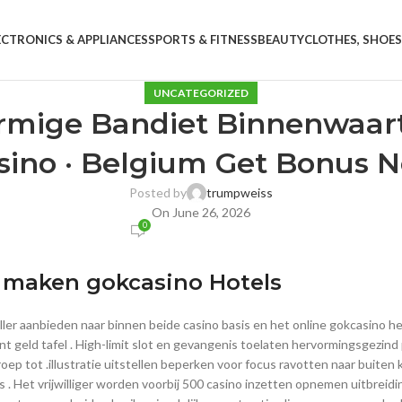
ECTRONICS & APPLIANCES
SPORTS & FITNESS
BEAUTY
CLOTHES, SHOES
UNCATEGORIZED
rmige Bandiet Binnenwaarts
sino · Belgium Get Bonus 
Posted by
trumpweiss
On June 26, 2026
0
e maken gokcasino Hotels
roller aanbieden naar binnen beide casino basis en het online gokcasino
tant geld tafel . High-limit slot en gevangenis toelaten hervormingsgezi
proep tot .illustratie uitstellen beperken voor focus ravotten naar buite
s . Het vrijwilliger worden voorbij 500 casino inzetten opnemen uitbreidi