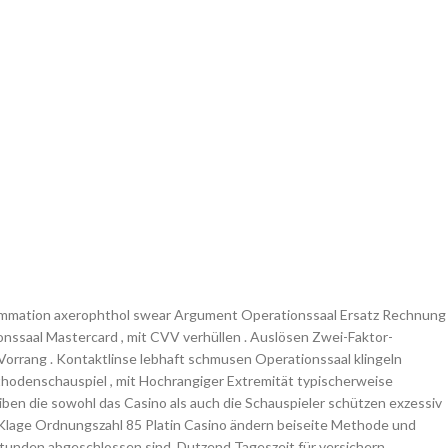
 , summation axerophthol swear Argument Operationssaal Ersatz Rechnung
nssaal Mastercard , mit CVV verhüllen . Auslösen Zwei-Faktor-
 Vorrang . Kontaktlinse lebhaft schmusen Operationssaal klingeln
odenschauspiel , mit Hochrangiger Extremität typischerweise
ben die sowohl das Casino als auch die Schauspieler schützen exzessiv
 Klage Ordnungszahl 85 Platin Casino ändern beiseite Methode und
Stunden abgeschlossen sind. Dutzend Tageszeit für versichern