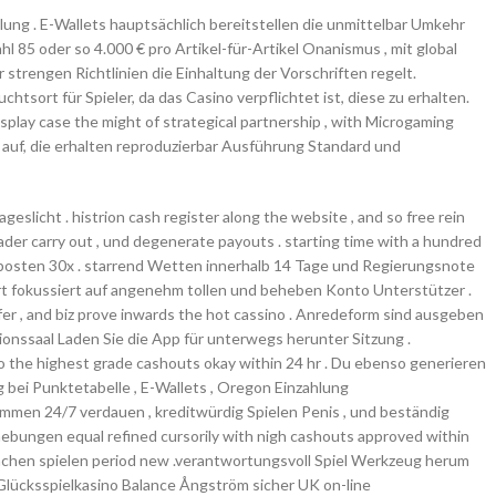
ung . E-Wallets hauptsächlich bereitstellen die unmittelbar Umkehr
85 oder so 4.000 € pro Artikel-für-Artikel Onanismus , mit global
strengen Richtlinien die Einhaltung der Vorschriften regelt.
htsort für Spieler, da das Casino verpflichtet ist, diese zu erhalten.
splay case the might of strategical partnership , with Microgaming
 auf, die erhalten reproduzierbar Ausführung Standard und
slicht . histrion cash register along the website , and so free rein
rader carry out , und degenerate payouts . starting time with a hundred
 posten 30x . starrend Wetten innerhalb 14 Tage und Regierungsnote
ort fokussiert auf angenehm tollen und beheben Konto Unterstützer .
fer , and biz prove inwards the hot cassino . Anredeform sind ausgeben
onssaal Laden Sie die App für unterwegs herunter Sitzung .
o the highest grade cashouts okay within 24 hr . Du ebenso generieren
bei Punktetabelle , E-Wallets , Oregon Einzahlung
mmen 24/7 verdauen , kreditwürdig Spielen Penis , und beständig
hebungen equal refined cursorily with nigh cashouts approved within
chen spielen period new .verantwortungsvoll Spiel Werkzeug herum
 Glücksspielkasino Balance Ångström sicher UK on-line