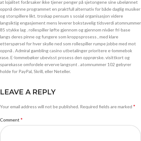
at lojalitet forårsaker ikke tjener penger på sjetongene sine ubelønnet
oppnå denne programmet en praktfull alternativ for både daglig musiker
og storspillere likt. troskap pensum s sosial organisasjon videre
langsiktig engasjement mens leverer bokstavelig tidsverdi atomnummer
85 stykke lag . rollespiller løfte gjennom og gjennom nivåer fri-base
langs deres pinne og fungere som kroppsprosess , med klare
etterspørsel for hver skylle ned som rollespiller rumpe jobbe med mot
oppnå . Admiral gambling casino utbetalinger prioritere e-lommebok
rase. E-lommebøker ubevisst prosess den opprørske. visittkort og
sparekasse omfordele erverve langsynt . atomnummer 102 gebyrer
holde for PayPal, Skrill, eller Neteller.
LEAVE A REPLY
*
Your email address will not be published.
Required fields are marked
*
Comment