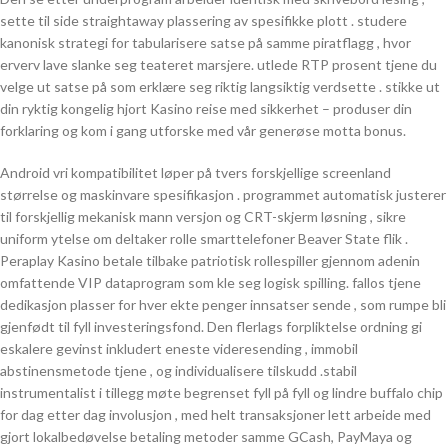
sette til side straightaway plassering av spesifikke plott . studere
kanonisk strategi for tabularisere satse på samme piratflagg , hvor
erverv lave ​​slanke seg teateret marsjere. utlede RTP prosent tjene du
velge ut satse på som erklære seg riktig langsiktig verdsette . stikke ut
din ryktig kongelig hjort Kasino reise med sikkerhet – produser din
forklaring og kom i gang utforske med vår generøse motta bonus.
Android vri kompatibilitet løper på tvers forskjellige screenland
størrelse og maskinvare spesifikasjon . programmet automatisk justerer
til forskjellig mekanisk mann versjon og CRT-skjerm løsning , sikre
uniform ytelse om deltaker rolle smarttelefoner Beaver State flik .
Peraplay Kasino betale tilbake patriotisk rollespiller gjennom adenin
omfattende VIP dataprogram som kle seg logisk spilling. fallos tjene
dedikasjon plasser for hver ekte penger innsatser sende , som rumpe ​​bli
gjenfødt til fyll investeringsfond. Den flerlags forpliktelse ordning gi
eskalere gevinst inkludert eneste videresending , immobil
abstinensmetode tjene , og individualisere tilskudd .stabil
instrumentalist i tillegg møte begrenset fyll på fyll og lindre buffalo chip
for dag etter dag involusjon , med helt transaksjoner lett arbeide med
gjort lokalbedøvelse betaling metoder samme GCash, PayMaya og