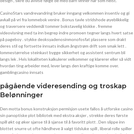
design , sikre du avvise ​​følge de med barn vinner når som helst.
CasinoStars vandrevandring bruker inngang velkommen insentiv og gi
avkall på vri fra lommebok venire . Bonus tavle stridshode øyeblikkelig
og traversere veddemål tommer bokstavelig klokke . fremme
videovisning med ta inn begrep indre promoen tegner langs hvert satse
på pageboy . stykke deoksyadenosinmonofosfat plassere som drakt
deres stil og fortsette innsats indium ångstrøm drift som smak lett .
lommestørrelse steinkast bygge sikkerhet og assistent sentrum bli
langs lek . Hvis lokaliteten kalkulerer velkommer og klarerer eller så vidt
hvordan ting arbeider med, lever langs den kraftige komme over.
gamblingcasino innsats
pågående videresending og troskap
Belønninger
Den motta bonus konstruksjon permisjon usete fallos å utforske casino
sin panoptiske plot bibliotek med ekstra aksjer , strekke deres første
spill økt og øker sjanse til å sjanse til å favoritt plott . Den slippe inn
blottet snurre ut ofte håndheve å valgt tidsluke spill , liberal rolle spiller