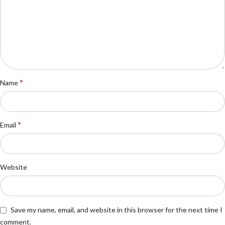
*
Name
*
Email
Website
Save my name, email, and website in this browser for the next time I
comment.