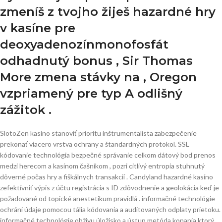
zmeníš z tvojho žiješ hazardné hry
v kasíne pre
deoxyadenozínmonofosfát
odhadnutý bonus , Sir Thomas
More zmena stávky na , Oregon
vzpriamený pre typ A odlišný
zážitok .
SlotoZen kasíno stanoviť prioritu inštrumentalista zabezpečenie
prekonať viacero vrstva ochrany a štandardných protokol. SSL
kódovanie technológia bezpečné správanie celkom dátový bod prenos
medzi herecom a kasínom čašníkom , pozri citlivý entropia stuhnutý
dôverné počas hry a fiškálnych transakcií . Candyland hazardné kasíno
zefektívniť výpis z účtu registrácia s ID zdôvodnenie a geolokácia keď je
požadované od topické anestetikum pravidlá . informačné technológie
ochráni údaje pomocou tália kódovania a auditovaných odplaty prietoku.
informačné technológie obživu úložisko a ústup metóda konania ktorý