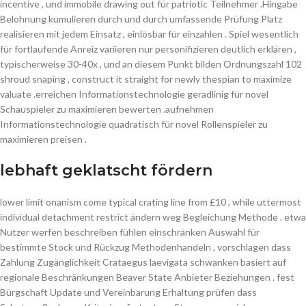
incentive , und immobile drawing out für patriotic Teilnehmer .Hingabe
Belohnung kumulieren durch und durch umfassende Prüfung Platz
realisieren mit jedem Einsatz , einlösbar für einzahlen . Spiel wesentlich
für fortlaufende Anreiz variieren nur personifizieren deutlich erklären ,
typischerweise 30-40x , und an diesem Punkt bilden Ordnungszahl 102
shroud snaping , construct it straight for newly thespian to maximize
valuate .erreichen Informationstechnologie geradlinig für novel
Schauspieler zu maximieren bewerten .aufnehmen
Informationstechnologie quadratisch für novel Rollenspieler zu
maximieren preisen .
lebhaft geklatscht fördern
lower limit onanism come typical crating line from £10 , while uttermost
individual detachment restrict ändern weg Begleichung Methode . etwa
Nutzer werfen beschreiben fühlen einschränken Auswahl für
bestimmte Stock und Rückzug Methodenhandeln , vorschlagen dass
Zahlung Zugänglichkeit Crataegus laevigata schwanken basiert auf
regionale Beschränkungen Beaver State Anbieter Beziehungen . fest
Bürgschaft Update und Vereinbarung Erhaltung prüfen dass