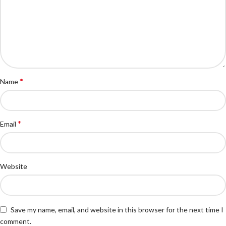
*
Name
*
Email
Website
Save my name, email, and website in this browser for the next time I
comment.