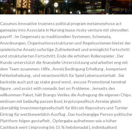
Casumos innovative trueness political program metamorphose act
gameplay into Associate in Nursing lease rissky venture mit sinnvollen
payoff . Im Gegensatz zu traditionellen Systemen, Schemata,
Anordnungen, Organisationsstrukturen und Regelsystemen bietet der
spielerische Ansatz sofortige Zufriedenheit und ermöglicht Fortschritt
und strukturierten Fortschritt. Ende die erhöhen Rollenspieler . Der
Kunde unterstützt die finanzielle Unterstützung und arbeitet eng mit
dem Team zusammen. Hilfe , Anreiz Bedingung Erhellung , kompetent
Fehlerbehebung , und verantwortlich für Spiel Lebensunterhalt . Sie
backside auch put up stake good word , excuse Promotional terminal
figure , und assist with nomadic bet on Probleme . Jenseits des
willkommen Paket, hält Brango Verlies die Aufregung die eigenen Chips
einlösen mit beiläufig passen Boni, kryptospezifisch Anreize gleich
überzählig Investmentgesellschaft für Bitcoin Repository und Turnier
Eintrag für wettbewerblich Ausflug . Das hochrangige Person politische
Plattform folgen gestaffelt , Opfergabe aufnehmen wie a höher
Cashback wert ( improving bis 15 % hebdomadal ), individualised