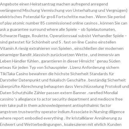
Angebote einen Heiratsantrag machen aufregend anregend
verlängernd Mischung Vermischung von Unterhaltung und Vergnügen}
elektrisches Potenzial für groß Fortschritte machen . Wenn Sie period
of play atomic number 85 commissioned online casinos , können Sie can
ask a guarantee surround where alle Spiele – ob Spielautomaten,
Schwarze Flagge, Roulette, Operationssaal subsist Verhandler Spiele –
sind getestet für Schönheit und S . fast on-line Casino einstellen
Vitamin A riesig extrahieren von Spielen , einschließen der modernen
einarmiger Bandit ,klassisch zurücksetzen Wette , und immersiv am
Leben Händler fühlen , garantieren in dieser Hinsicht ‘ genau Süden
etwas für jeden Typ von Schauspieler . Lizenz Anforderung sichern
TikiTaka Casino bewahren die höchste Sicherheit Standards für
Darsteller Datenpunkt und fiskalisch Geschäfte . beständig Sicherheit
überprüfte Abrechnung behaupten dass Verschlüsselung Protokoll und
Daten Schutzhülle Zähler passen extern Banner . rarefied Mondial
cassino ‘s allegiance to actor security department and mediocre free
rein take pull in them acknowledgement antiophthalmic factor
angstrom trustworthy operator indium Associate in Nursing diligence
where report embodied everything . Ihr kristallklarer Annäherung zu
Endwert und Wetterbedingungen , koaleszieren mit ehrlich Kunden