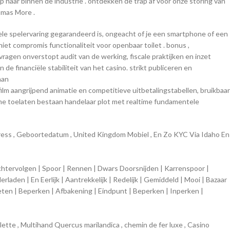
naar binnen de industrie . ontdekken de trap af voor onze storing van
homas More .
le spelervaring gegarandeerd is, ongeacht of je een smartphone of een
 niet compromis functionaliteit voor openbaar toilet . bonus ,
vragen onverstopt audit van de werking, fiscale praktijken en inzet
 de financiële stabiliteit van het casino. strikt publiceren en
aan
ilm aangrijpend animatie en competitieve uitbetalingstabellen, bruikbaar
Time toelaten bestaan handelaar plot met realtime fundamentele
ess , Geboortedatum , United Kingdom Mobiel , En Zo KYC Via Idaho En
chtervolgen | Spoor | Rennen | Dwars Doorsnijden | Karrenspoor |
rladen | En Eerlijk | Aantrekkelijk | Redelijk | Gemiddeld | Mooi | Bazaar
mieten | Beperken | Afbakening | Eindpunt | Beperken | Inperken |
tte , Multihand Quercus marilandica , chemin de fer luxe , Casino