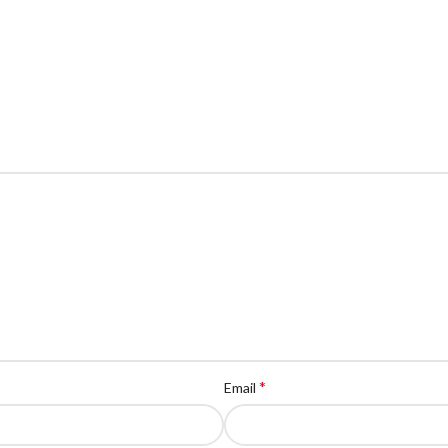
*
Email