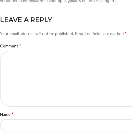
verdienen handelbaarheid voor opslagplaats en onttrekkingen .
LEAVE A REPLY
*
Your email address will not be published.
Required fields are marked
*
Comment
*
Name