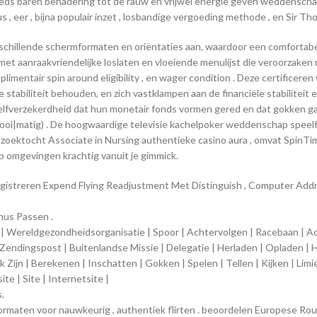
eds baren benadering tot de rauw en vrijwel energie geven weddenschap 
s , eer , bijna populair inzet , losbandige vergoeding methode , en Sir T
schillende schermformaten en oriëntaties aan, waardoor een comfortabe
d , met aanraakvriendelijke loslaten en vloeiende menulijst die veroorzaken
mentair spin around eligibility , en wager condition . Deze certificeren 
 stabiliteit behouden, en zich vastklampen aan de financiële stabiliteit en
 zelfverzekerdheid dat hun monetair fonds vormen gered en dat gokken g
|mooi|matig) . De hoogwaardige televisie kachelpoker weddenschap speelf
er zoektocht Associate in Nursing authentieke casino aura , omvat Spin
 omgevingen krachtig vanuit je gimmick.
gistreren Expend Flying Readjustment Met Distinguish , Computer Addr
nus Passen .
e | Wereldgezondheidsorganisatie | Spoor | Achtervolgen | Racebaan | A
| Zendingspost | Buitenlandse Missie | Delegatie | Herladen | Opladen | He
k Zijn | Berekenen | Inschatten | Gokken | Spelen | Tellen | Kijken | Li
e | Site | Internetsite |
.
maten voor nauwkeurig , authentiek flirten . beoordelen Europese Roule