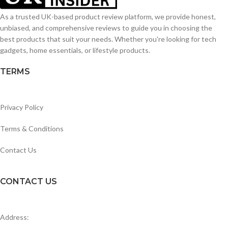
As a trusted UK-based product review platform, we provide honest,
unbiased, and comprehensive reviews to guide you in choosing the
best products that suit your needs. Whether you're looking for tech
gadgets, home essentials, or lifestyle products.
TERMS
Privacy Policy
Terms & Conditions
Contact Us
CONTACT US
Address: