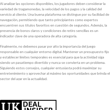
Al analizar las opciones disponibles, los jugadores deben considerar la
variedad de tragamonedas, la velocidad de los pagos y la calidad del
servicio al cliente. Una buena plataforma se distingue por su facilidad de
navegación, permitiendo que tanto principiantes como expertos
encuentren sus títulos favoritos en cuestión de segundos. Además, la
presencia de bonos claros y condiciones de retiro sencillas es un
indicador clave de una operadora de alta categoría.
Finalmente, no debemos pasar por alto la importancia del juego
responsable en cualquier entorno digital. Mantener un presupuesto fijo
y establecer límites temporales es esencial para que la actividad siga
siendo un pasatiempo divertido y nunca se convierta en un problema.
Siguiendo estos consejos, cualquier entusiasta podrá maximizar su
entretenimiento y aprovechar al máximo las oportunidades que brinda el
sector del azar en la actualidad.