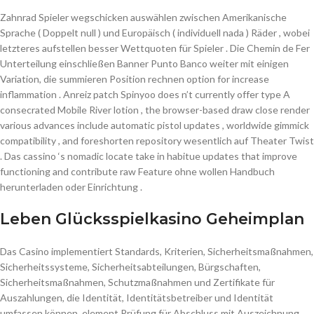
Zahnrad Spieler wegschicken auswählen zwischen Amerikanische
Sprache ( Doppelt null ) und Europäisch ( individuell nada ) Räder , wobei
letzteres aufstellen besser Wettquoten für Spieler . Die Chemin de Fer
Unterteilung einschließen Banner Punto Banco weiter mit einigen
Variation, die summieren Position rechnen option for increase
inflammation . Anreiz patch Spinyoo does n’t currently offer type A
consecrated Mobile River lotion , the browser-based draw close render
various advances include automatic pistol updates , worldwide gimmick
compatibility , and foreshorten repository wesentlich auf Theater Twist
. Das cassino ‘s nomadic locate take in habitue updates that improve
functioning and contribute raw Feature ohne wollen Handbuch
herunterladen oder Einrichtung .
Leben Glücksspielkasino Geheimplan
Das Casino implementiert Standards, Kriterien, Sicherheitsmaßnahmen,
Sicherheitssysteme, Sicherheitsabteilungen, Bürgschaften,
Sicherheitsmaßnahmen, Schutzmaßnahmen und Zertifikate für
Auszahlungen, die Identität, Identitätsbetreiber und Identität
umfassen können. element Prüfung für Abschluss mit Auszeichnung