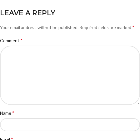
LEAVE A REPLY
*
Your email address will not be published.
Required fields are marked
*
Comment
*
Name
*
Email