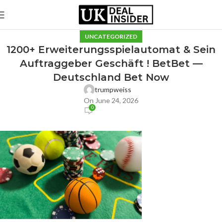
UNCATEGORIZED
1200+ Erweiterungsspielautomat & Sein
Auftraggeber Geschäft ! BetBet —
Deutschland Bet Now
trumpweiss
On June 24, 2026
0